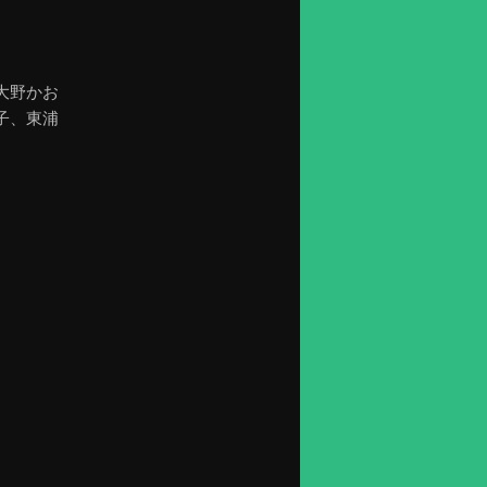
大野かお
子、東浦