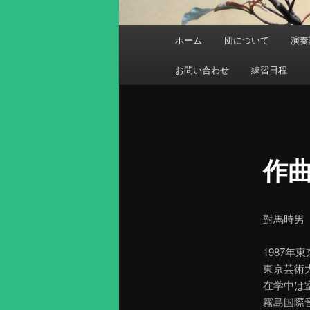
メ
ホーム
団について
演奏
メ
イ
ン
お問い合わせ
練習日程
イ
メ
ニ
ン
ュ
ー
コ
作
ン
テ
對馬時男
ン
1987年
東京芸術
ツ
在学中は
霧島国際